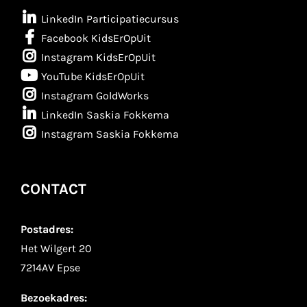
LinkedIn Participatiecursus
Facebook KidsErOpUit
Instagram KidsErOpUit
YouTube KidsErOpUit
Instagram GoldWorks
LinkedIn Saskia Fokkema
Instagram Saskia Fokkema
CONTACT
Postadres:
Het Wilgert 20
7214AV Epse
Bezoekadres: