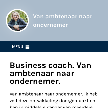
Ga
naar
Van ambtenaar naar
inhoud
ondernemer
MENU
Home
Business coach. Van
Business coach
ambtenaar naar
ondernemer.
It’s all about community
Participatiecursus
Van ambtenaar naar ondernemer. Ik heb
Participatie Podcast
zelf deze ontwikkeling doorgemaakt en
KidsErOpUit Media
ben inmiddels eigenaar van meerdere