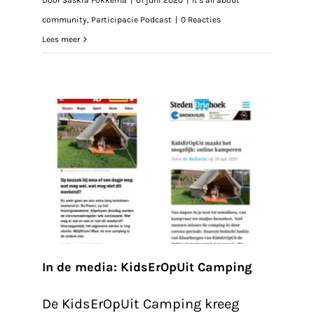
Door
Saskia Fokkema
|
01 juni 2020
|
It's all about
community
,
Participacie Podcast
|
0 Reacties
Lees meer
t
In de media: KidsErOpUit Camping
De KidsErOpUit Camping kreeg