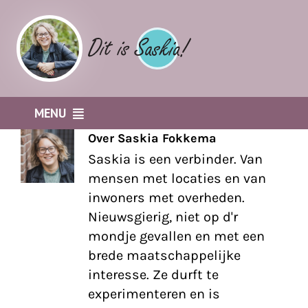
Ga
naar
inhoud
MENU
Over
Saskia Fokkema
Home
Saskia is een verbinder. Van
mensen met locaties en van
Business coach
inwoners met overheden.
It’s all about community
Nieuwsgierig, niet op d'r
Participatiecursus
mondje gevallen en met een
Participatie Podcast
brede maatschappelijke
interesse. Ze durft te
KidsErOpUit Media
experimenteren en is
Gold Works