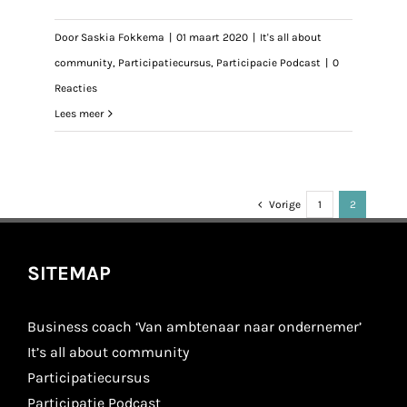
Door
Saskia Fokkema
|
01 maart 2020
|
It's all about
community
,
Participatiecursus
,
Participacie Podcast
|
0
Reacties
Lees meer
Vorige
1
2
SITEMAP
Business coach ‘Van ambtenaar naar ondernemer’
It’s all about community
Participatiecursus
Participatie Podcast