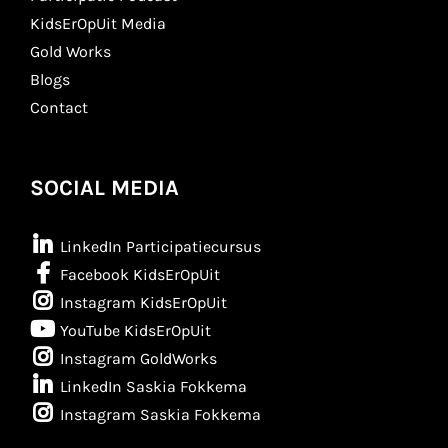
KidsErOpUit Media
Gold Works
Blogs
Contact
SOCIAL MEDIA
LinkedIn Participatiecursus
Facebook KidsErOpUit
Instagram KidsErOpUit
YouTube KidsErOpUit
Instagram GoldWorks
LinkedIn Saskia Fokkema
Instagram Saskia Fokkema