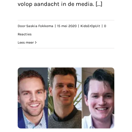
volop aandacht in de media. [...]
Door
Saskia Fokkema
|
15 mei 2020
|
KidsErOpUit
|
0
Reacties
Lees meer
RA
ie
sus