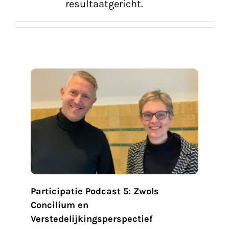
resultaatgericht.
Blogs
Contact
ols
ef
sus
Participatie Podcast 5: Zwols
Concilium en
Verstedelijkingsperspectief