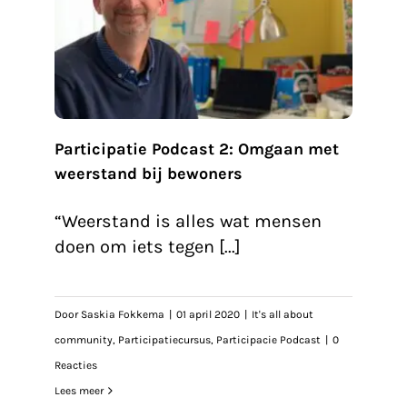
gaan
ers
sus
Participatie Podcast 2: Omgaan met
weerstand bij bewoners
“Weerstand is alles wat mensen
doen om iets tegen [...]
Door
Saskia Fokkema
|
01 april 2020
|
It's all about
community
,
Participatiecursus
,
Participacie Podcast
|
0
Reacties
Lees meer