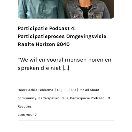
sus
Participatie Podcast 4:
Participatieproces Omgevingsvisie
Raalte Horizon 2040
“We willen vooral mensen horen en
spreken die niet [...]
Door
Saskia Fokkema
|
01 juli 2020
|
It's all about
community
,
Participatiecursus
,
Participacie Podcast
|
0
Reacties
Lees meer