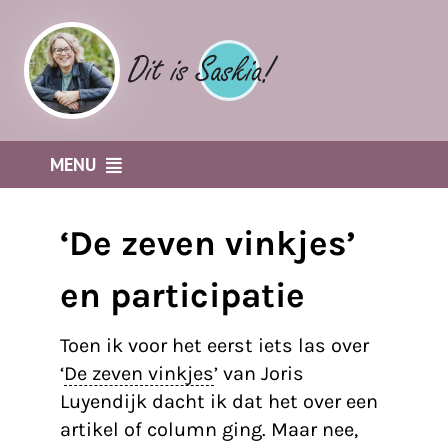
Ga
naar
inhoud
MENU
Home
‘De zeven vinkjes’
Business coach
en participatie
It’s all about community
Participatiecursus
Toen ik voor het eerst iets las over
Participatie Podcast
‘
De zeven vinkjes
’ van Joris
Luyendijk dacht ik dat het over een
KidsErOpUit Media
artikel of column ging. Maar nee,
Gold Works