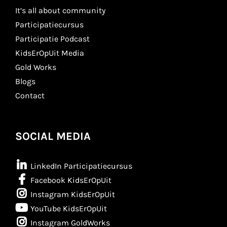
It’s all about community
Participatiecursus
Participatie Podcast
KidsErOpUit Media
Gold Works
Blogs
Contact
SOCIAL MEDIA
LinkedIn Participatiecursus
Facebook KidsErOpUit
Instagram KidsErOpUit
YouTube KidsErOpUit
Instagram GoldWorks